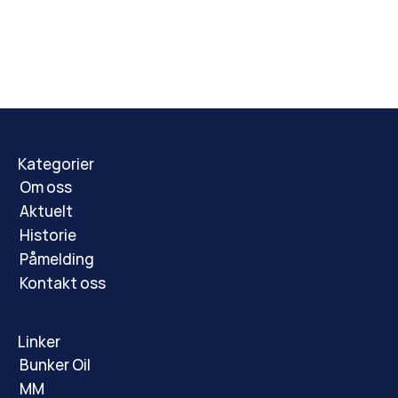
Påmelding sendes til: 
post@arenanorway.no
Velkommen til en minnerik kveld!
Kategorier
Om oss
Aktuelt
Historie
Påmelding
Kontakt oss
Linker
Bunker Oil
MM